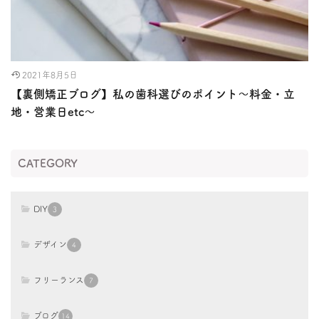
2021年8月5日
【裏側矯正ブログ】私の歯科選びのポイント〜料金・立
地・営業日etc〜
CATEGORY
DIY
3
デザイン
4
フリーランス
7
ブログ
14