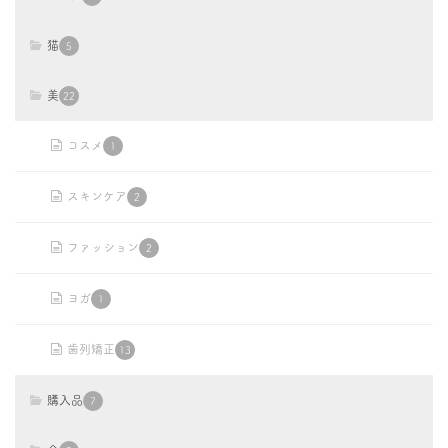
猫
5
美
22
コスメ
1
スキンケア
2
ファッション
2
ヨガ
1
歯列矯正
13
購入品
7