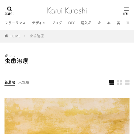
フリーランス
デザイン
ブログ
DIY
購入品
金
本
美
猫
HOME
虫歯治療
TAG
虫歯治療
新着順
人気順