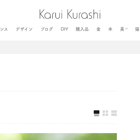
ンス
デザイン
ブログ
DIY
購入品
金
本
美
猫
歯列矯
スキン
コスメ
ファッ
ヨガ