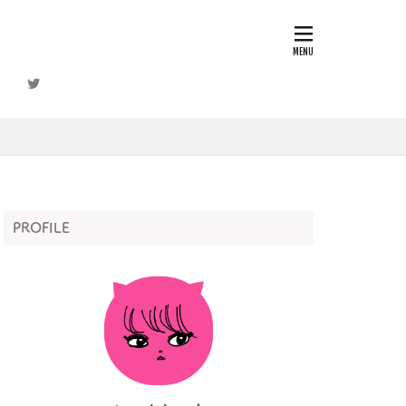
正
ケア
ション
PROFILE