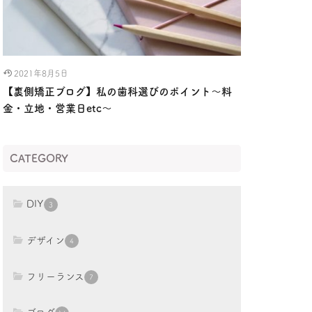
2021年8月5日
【裏側矯正ブログ】私の歯科選びのポイント〜料
金・立地・営業日etc〜
CATEGORY
DIY
3
デザイン
4
フリーランス
7