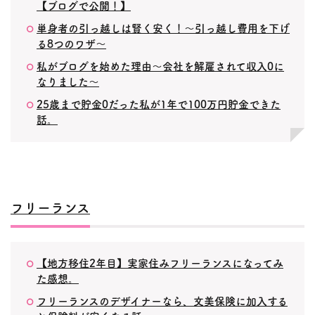
【ブログで公開！】
単身者の引っ越しは賢く安く！〜引っ越し費用を下げ
る8つのワザ〜
私がブログを始めた理由〜会社を解雇されて収入0に
なりました〜
25歳まで貯金0だった私が1年で100万円貯金できた
話。
フリーランス
【地方移住2年目】実家住みフリーランスになってみ
た感想。
フリーランスのデザイナーなら、文美保険に加入する