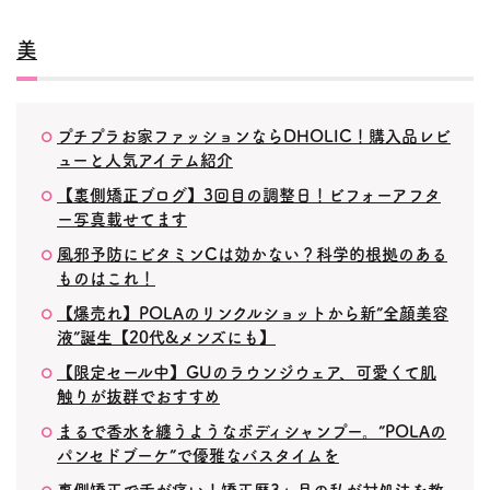
美
プチプラお家ファッションならDHOLIC！購入品レビ
ューと人気アイテム紹介
【裏側矯正ブログ】3回目の調整日！ビフォーアフタ
ー写真載せてます
風邪予防にビタミンCは効かない？科学的根拠のある
ものはこれ！
【爆売れ】POLAのリンクルショットから新”全顔美容
液”誕生【20代&メンズにも】
【限定セール中】GUのラウンジウェア、可愛くて肌
触りが抜群でおすすめ
まるで香水を纏うようなボディシャンプー。”POLAの
パンセドブーケ”で優雅なバスタイムを