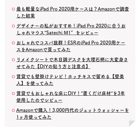
最も軽量なiPad Pro 2020用ケースは？Amazonで調査
した結果
デザイナーの私がおすすめ！iPad Pro 2020に合うお
しゃれマウス”Satechi M1″をレビュー
おしゃれでコスパ抜群！ESRのiPad Pro 2020用ケー
スをAmazonで買ってみた
リメイクシートで木目調デスクを大理石柄に大変身さ
せてみた【DIYの貼り方と注意点】
賃貸でも壁掛けテレビ！ホッチキスで留める【壁美
人】を使ってみた
賃貸でもおしゃれな床にDIY！”置くだけ床材”を3年
使用したのでレビュー
Amazonで購入！3,000円代のジェットウォッシャーを
1ヶ月使ってみた