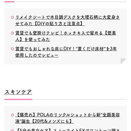
リメイクシートで木目調デスクを大理石柄に大変身さ
せてみた【DIYの貼り方と注意点】
賃貸でも壁掛けテレビ！ホッチキスで留める【壁美
人】を使ってみた
賃貸でもおしゃれな床にDIY！”置くだけ床材”を3年
使用したのでレビュー
スキンケア
【爆売れ】POLAのリンクルショットから新”全顔美容
液”誕生【20代&メンズにも】
【5分の美白ケア】スノーライトEXでワントーン明る