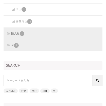
ヨガ
1
歯列矯正
13
購入品
7
金
9
SEARCH
歯列矯正
貯金
美容
料理
猫