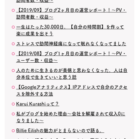
訪問者数・収益〜
【2019/09】ブログ2ヶ月目の運営レポート！〜PV・
訪問者数・収益〜
一生はたった30,000日。【自分の時間割】を作って
楽に成果を出そう
ストレスで肋間神経痛になって眠れなくなってました
【2019/08】ブログ1ヶ月目の運営レポート！〜PV・
ユーザー数・収益〜
人のために生きるのが美徳と思わなくなった。人は自
分本位で生きていいと思う話
【Googleアナリティクス】IPアドレスで自分のアクセ
スを除外する方法
Karui Kurashiって？
私がブログを始めた理由〜会社を解雇されて収入0に
なりました〜
Billie Eilishの魅力がとまらないので語る。