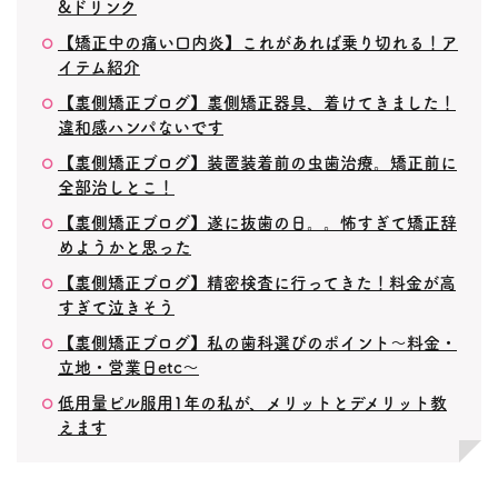
&ドリンク
【矯正中の痛い口内炎】これがあれば乗り切れる！ア
イテム紹介
【裏側矯正ブログ】裏側矯正器具、着けてきました！
違和感ハンパないです
【裏側矯正ブログ】装置装着前の虫歯治療。矯正前に
全部治しとこ！
【裏側矯正ブログ】遂に抜歯の日。。怖すぎて矯正辞
めようかと思った
【裏側矯正ブログ】精密検査に行ってきた！料金が高
すぎて泣きそう
【裏側矯正ブログ】私の歯科選びのポイント〜料金・
立地・営業日etc〜
低用量ピル服用1年の私が、メリットとデメリット教
えます