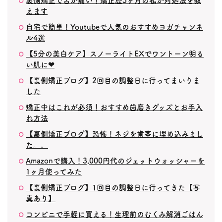
裏側矯正で舌が痛い！矯正歴3ヶ月の私が対処法を教
えます
自宅で簡単！Youtubeで人気のおすすめヨガチャンネ
ル4選
【5分の美白ケア】スノーライトEXでワントーン明る
い肌に❤︎
【裏側矯正ブログ】2回目の調整日に行ってまいりま
した
矯正中はこれが必須！おすすめ歯磨きグッズとお手入
れ方法
【裏側矯正ブログ】恐怖！ネジを歯茎に埋め込みまし
た。。
Amazonで購入！3,000円代のジェットウォッシャーを
1ヶ月使ってみた
【裏側矯正ブログ】1回目の調整日に行ってきた【写
真あり】
コンビニで手軽に買える！生理前のむくみ解消ごはん